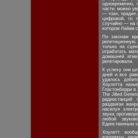
одновременно, 
части, можно ув
— «за», «ради»,
цифровой, то 
случайно — на т
котором Лайам 
По законам вр
репетиционную,
только на сцен
отработать мат
домашней атмо
репетировали.
К успеху они шл
дней и все рав
удалось добит
Хоулетта назы
Гластонберри в
The Jilted Gener
радиостанций 
раздвигая жанр
насилуя электр
звуки, противор
любой звуков
Единственным за
Хоулетт вооб
контракты, гру