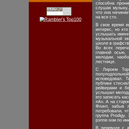
способна прони
слушая музыку,
что она начинае
на все сто.
В свое время в
интерес, но кт
услышать именн
музыкальной эв
школе в графстве
Во всех переч
главной осью,
мелодии, наоб
лестнице.
С Лироем Тор
полуподпольно
исповедовал. 
публике стесня
рейверами и бе
услышал мелоди
его записать ка
«А». А на сторо
Флинт, забыв 
потребовали, ч
группа Prodigy
рэппе-эом по им
В переводе с а