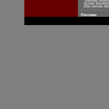
Новичкам
,
Архив н
История
,
Биографи
Обои
,
Загрузки
,
Ава
Реклама: