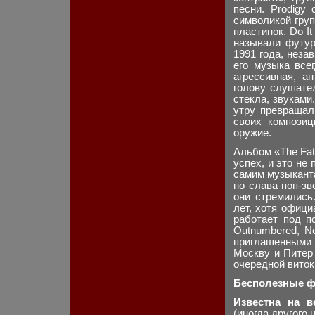
песни. Prodigy
символикой гру
пластинок. Do It
называли футур
1991 года, неза
его музыка все
агрессивная, а
голову слушател
стекла, звуками
утру превращал
своих композиц
оружие.
Альбом «The Fat
успех, и это не
самим музыканта
но слава поп-зв
они стремились
лет, хотя офици
работает под п
Outnumbered, N
приглашенными 
Москву и Питер
очередной виток
Бесполезные фа
Известна на в
(иногда другого