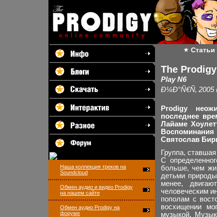
Статьи
The Prodig
Play N6
Ð¼Ð°Ñ€Ñ‚ 2005 
Prodigy неож
последнее вре
Лайаме Хоулетт
Воспоминания 
Святослав Бир
Группа, ставшая
С определенног
Наша коллекция треков на
больше, чем жи
Soundcloud
детьми природы
менее, двигаю
Обмен аудио и видео Prodigy
человеческим ин
на нашем сайте
пополам с вост
восхищении мо
Обмен аудио Prodigy на
форуме
музыкой. Музык