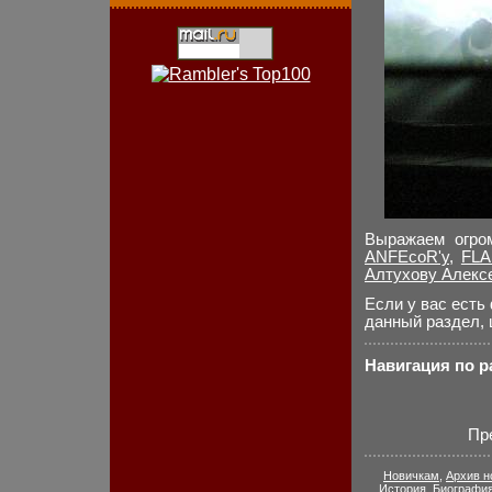
Выражаем огро
ANFEcoR'у
,
FLA
Алтухову Алекс
Если у вас есть
данный раздел, 
Навигация по 
Пр
Новичкам
,
Архив н
История
,
Биографи