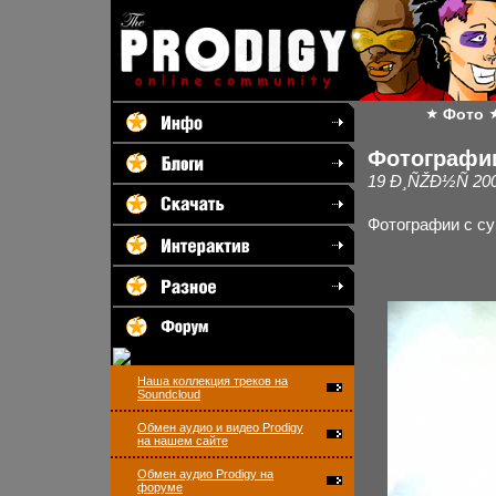
Фото
Фотографии
19 Ð¸ÑŽÐ½Ñ 200
Фотографии с с
Наша коллекция треков на
Soundcloud
Обмен аудио и видео Prodigy
на нашем сайте
Обмен аудио Prodigy на
форуме