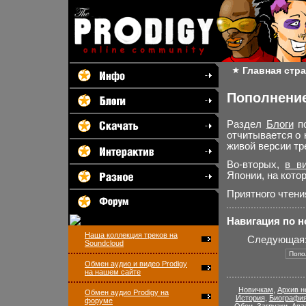
Главная стр
Пополнение
Раздел
Блоги
по
отчитывается о 
живой версии тре
Во-вторых,
в в
Японии, на кото
Приятного чтени
Навигация по 
Наша коллекция треков на
Следующая
Soundcloud
Обмен аудио и видео Prodigy
на нашем сайте
Новичкам
,
Архив н
Обмен аудио Prodigy на
История
,
Биографи
форуме