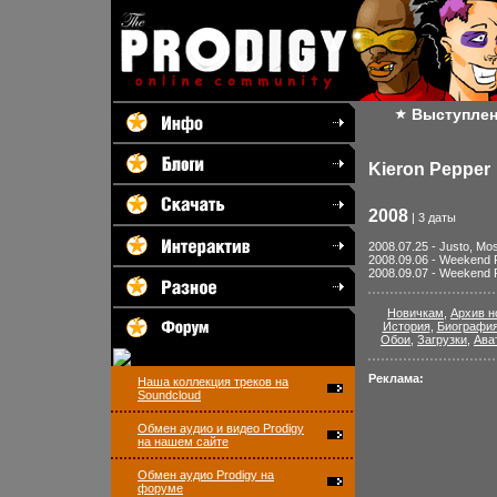
Выступле
Kieron Pepper
2008
| 3 даты
2008.07.25 - Justo, Mo
2008.09.06 - Weekend P
2008.09.07 - Weekend P
Новичкам
,
Архив н
История
,
Биографи
Обои
,
Загрузки
,
Ава
Реклама:
Наша коллекция треков на
Soundcloud
Обмен аудио и видео Prodigy
на нашем сайте
Обмен аудио Prodigy на
форуме