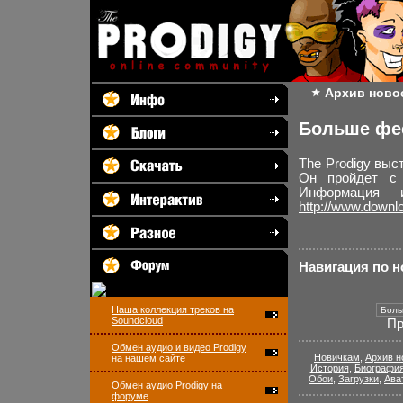
Архив ново
Больше фе
The Prodigy выс
Он пройдет с 
Информация 
http://www.downlo
Навигация по 
Наша коллекция треков на
Soundcloud
П
Обмен аудио и видео Prodigy
Новичкам
,
Архив н
на нашем сайте
История
,
Биографи
Обои
,
Загрузки
,
Ава
Обмен аудио Prodigy на
форуме