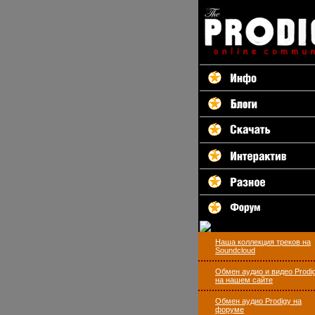
Наша коллекция треков на
Soundcloud
Обмен аудио и видео Prodi
на нашем сайте
Обмен аудио Prodigy на
форуме