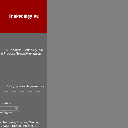
3 из Tapulous. Теперь у вас
he Prodigy. Подробнее
здесь
Обсудить на Форуме >>>
л альбом
odigy.ru
а
,
Рисунки
,
Статьи
,
Факты
,
,
Аудио
,
Видео
,
Мобильные
,