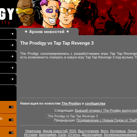
Архив новостей
The Prodigy vs Tap Tap Revenge 3
The Prodigy скооперировались с разработчиками игры Tap Tap Revenge 
есть возможность поиграть в новую игру Tap Tap Revenge 3 под музыку T
Навигация по новостям
The Prodigy
и
сообщества
Следующая:
Бывший гитарист The Prodigy выпусти
gy
Предыдущая:
Поздравление с Новым Годом от ThePr
Новичкам
,
Архив новостей
,
RSS
,
Выступления
,
Фото
,
Интервью
,
Лирик
История
,
Биография
,
Соло
,
Отчеты
,
Дискография
,
Коллекционирование