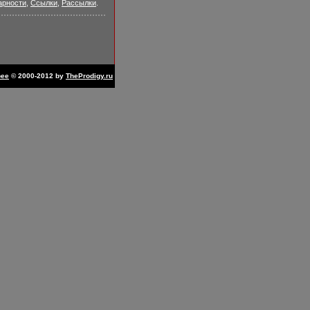
арности
,
Ссылки
,
Рассылки
.
bee
© 2000-2012 by
TheProdigy.ru