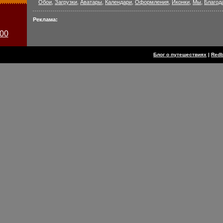
Обои
,
Загрузки
,
Аватары
,
Календари
,
Оформления
,
Иконки
,
Мы
,
Благод
Реклама:
Блог о путешествиях
|
Red